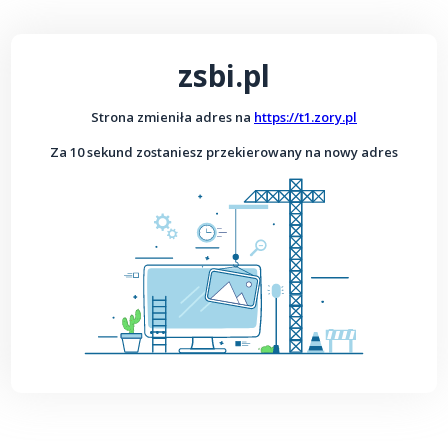
zsbi.pl
Strona zmieniła adres na
https://t1.zory.pl
Za 10 sekund zostaniesz przekierowany na nowy adres