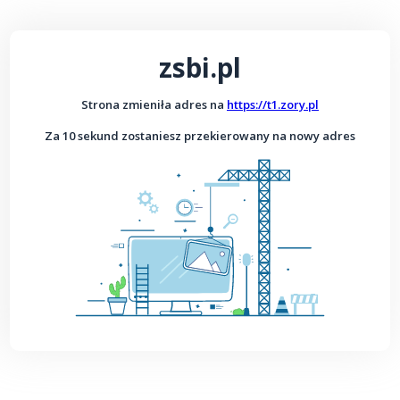
zsbi.pl
Strona zmieniła adres na
https://t1.zory.pl
Za 10 sekund zostaniesz przekierowany na nowy adres