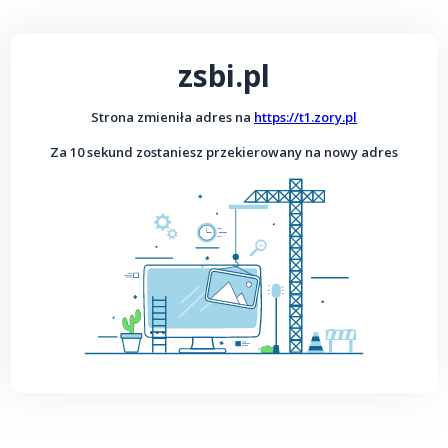
zsbi.pl
Strona zmieniła adres na
https://t1.zory.pl
Za 10 sekund zostaniesz przekierowany na nowy adres