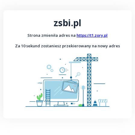
zsbi.pl
Strona zmieniła adres na
https://t1.zory.pl
Za 10 sekund zostaniesz przekierowany na nowy adres