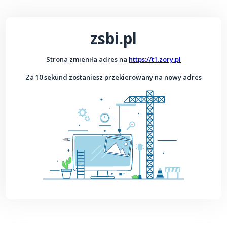
zsbi.pl
Strona zmieniła adres na
https://t1.zory.pl
Za 10 sekund zostaniesz przekierowany na nowy adres