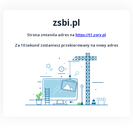
zsbi.pl
Strona zmieniła adres na
https://t1.zory.pl
Za 10 sekund zostaniesz przekierowany na nowy adres