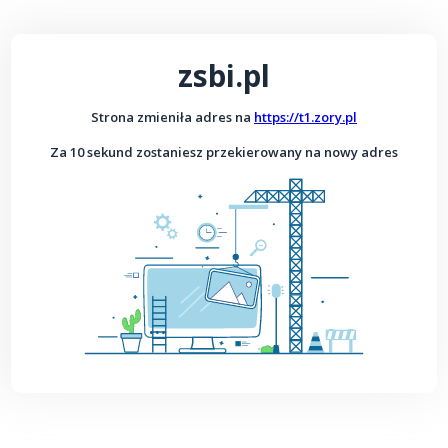
zsbi.pl
Strona zmieniła adres na
https://t1.zory.pl
Za 10 sekund zostaniesz przekierowany na nowy adres