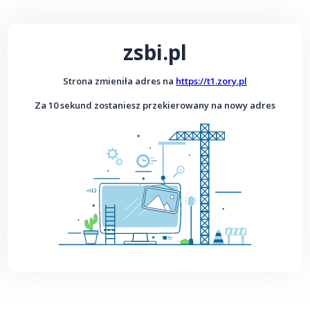
zsbi.pl
Strona zmieniła adres na
https://t1.zory.pl
Za 10 sekund zostaniesz przekierowany na nowy adres