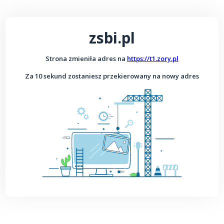
zsbi.pl
Strona zmieniła adres na
https://t1.zory.pl
Za 10 sekund zostaniesz przekierowany na nowy adres