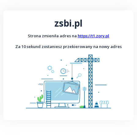
zsbi.pl
Strona zmieniła adres na
https://t1.zory.pl
Za 10 sekund zostaniesz przekierowany na nowy adres