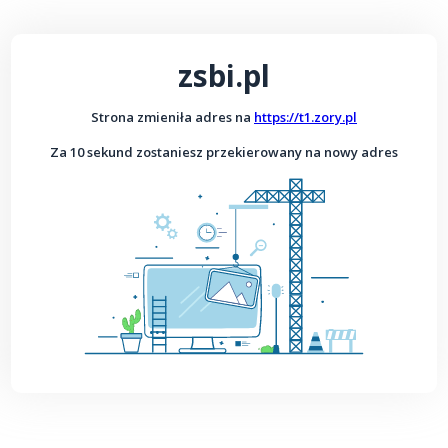
zsbi.pl
Strona zmieniła adres na
https://t1.zory.pl
Za 10 sekund zostaniesz przekierowany na nowy adres