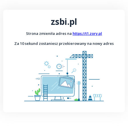
zsbi.pl
Strona zmieniła adres na
https://t1.zory.pl
Za 10 sekund zostaniesz przekierowany na nowy adres