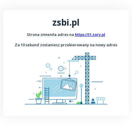
zsbi.pl
Strona zmieniła adres na
https://t1.zory.pl
Za 10 sekund zostaniesz przekierowany na nowy adres