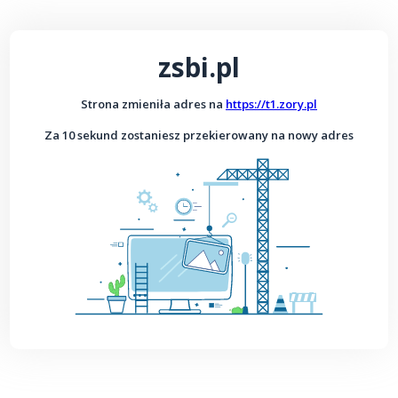
zsbi.pl
Strona zmieniła adres na
https://t1.zory.pl
Za 10 sekund zostaniesz przekierowany na nowy adres