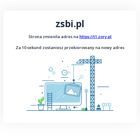
zsbi.pl
Strona zmieniła adres na
https://t1.zory.pl
Za 10 sekund zostaniesz przekierowany na nowy adres