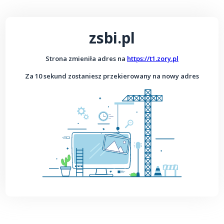
zsbi.pl
Strona zmieniła adres na
https://t1.zory.pl
Za 10 sekund zostaniesz przekierowany na nowy adres