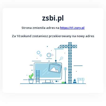
zsbi.pl
Strona zmieniła adres na
https://t1.zory.pl
Za 10 sekund zostaniesz przekierowany na nowy adres