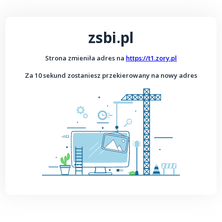
zsbi.pl
Strona zmieniła adres na
https://t1.zory.pl
Za 10 sekund zostaniesz przekierowany na nowy adres