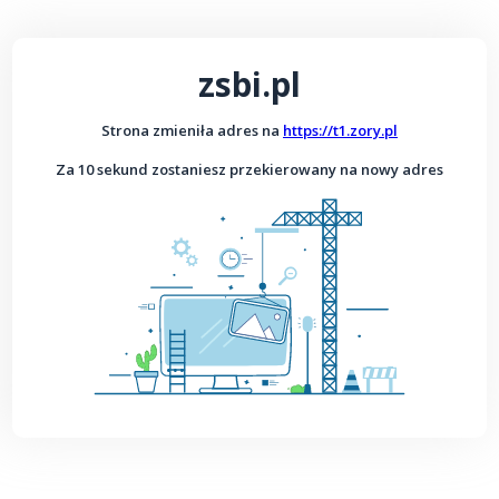
zsbi.pl
Strona zmieniła adres na
https://t1.zory.pl
Za 10 sekund zostaniesz przekierowany na nowy adres