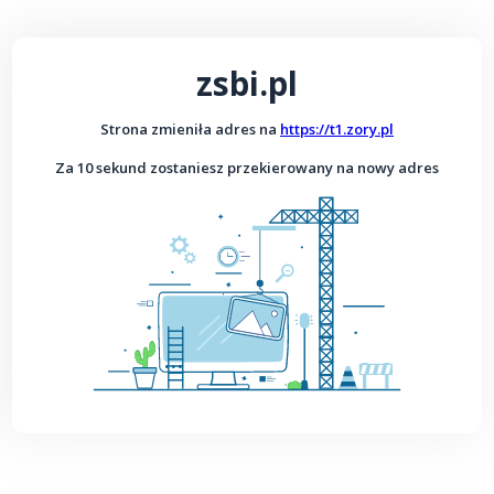
zsbi.pl
Strona zmieniła adres na
https://t1.zory.pl
Za 10 sekund zostaniesz przekierowany na nowy adres