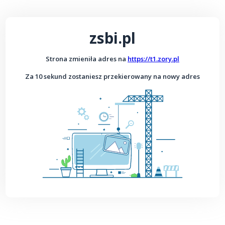
zsbi.pl
Strona zmieniła adres na
https://t1.zory.pl
Za 10 sekund zostaniesz przekierowany na nowy adres