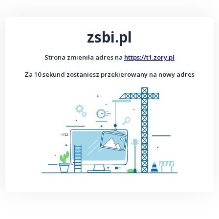
zsbi.pl
Strona zmieniła adres na
https://t1.zory.pl
Za 10 sekund zostaniesz przekierowany na nowy adres