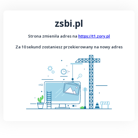
zsbi.pl
Strona zmieniła adres na
https://t1.zory.pl
Za 10 sekund zostaniesz przekierowany na nowy adres