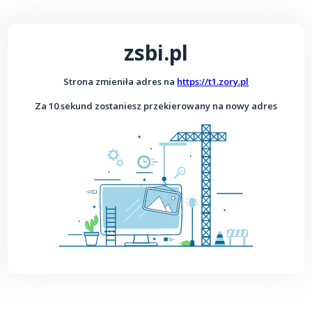
zsbi.pl
Strona zmieniła adres na
https://t1.zory.pl
Za 10 sekund zostaniesz przekierowany na nowy adres