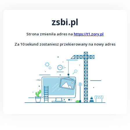
zsbi.pl
Strona zmieniła adres na
https://t1.zory.pl
Za 10 sekund zostaniesz przekierowany na nowy adres