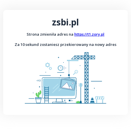
zsbi.pl
Strona zmieniła adres na
https://t1.zory.pl
Za 10 sekund zostaniesz przekierowany na nowy adres