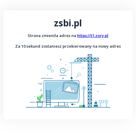
zsbi.pl
Strona zmieniła adres na
https://t1.zory.pl
Za 10 sekund zostaniesz przekierowany na nowy adres