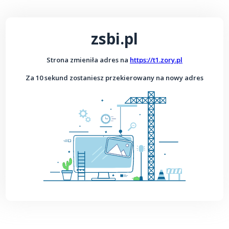
zsbi.pl
Strona zmieniła adres na
https://t1.zory.pl
Za 10 sekund zostaniesz przekierowany na nowy adres