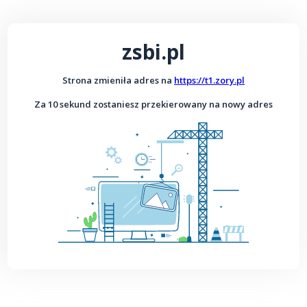
zsbi.pl
Strona zmieniła adres na
https://t1.zory.pl
Za 10 sekund zostaniesz przekierowany na nowy adres