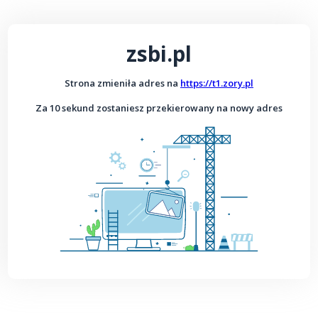
zsbi.pl
Strona zmieniła adres na
https://t1.zory.pl
Za 10 sekund zostaniesz przekierowany na nowy adres