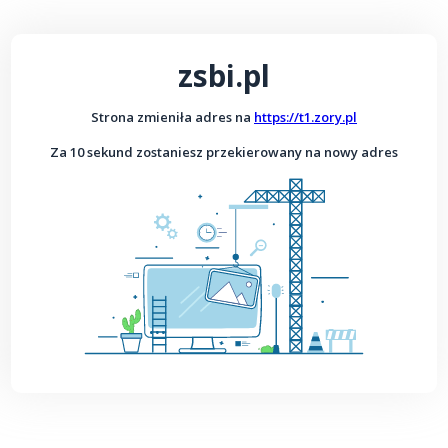
zsbi.pl
Strona zmieniła adres na
https://t1.zory.pl
Za 10 sekund zostaniesz przekierowany na nowy adres