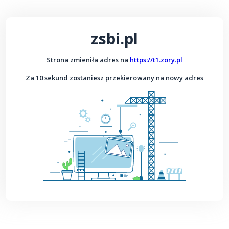
zsbi.pl
Strona zmieniła adres na
https://t1.zory.pl
Za 10 sekund zostaniesz przekierowany na nowy adres